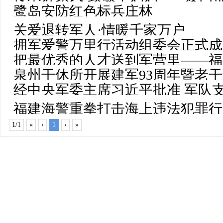
100周年暨德化县主题征兵宣传系
鹭岛安防红色标兵庄林
亲节主题活动
关爱退转军人·情暖千家万户
拥军爱警万里行活动组委会正式成
把最优秀的人才送到军营里——福
泉州干休所开展建军93周年暨老
活动
经中央军委主席习近平批准 军队
福建海警重拳打击海上违法犯罪行
务回撤
1/1
«
‹
1
›
»