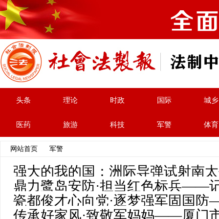
头条
理论
时政
国际
城乡
医药
旅游
科技
军警
体育
网站首页
>>
军警
>> 文章列表
强大的我的国：洲际导弹试射南太
鼎力鹭岛安防·担当红色标兵——
瓷都俊才心向党·逐梦强军固国防
传承好家风·致敬军妈妈——厦门