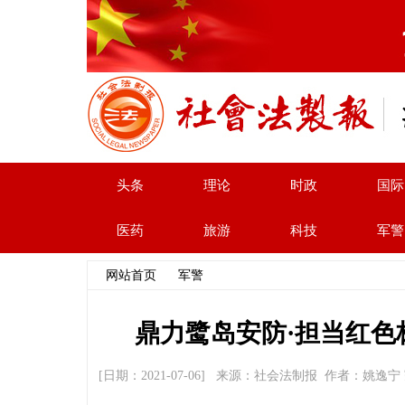
头条
理论
时政
国际
医药
旅游
科技
军警
网站首页
>>
军警
>> 文章内容
鼎力鹭岛安防·担当红
[日期：2021-07-06] 来源：社会法制报 作者：姚逸