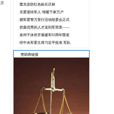
人庄
鹭岛安防红色标兵庄林
关爱退转军人·情暖千家万户
拥军爱警万里行活动组委会正式
把最优秀的人才送到军营里——
泉州干休所开展建军93周年暨老
经中央军委主席习近平批准 军队
赞助商链接