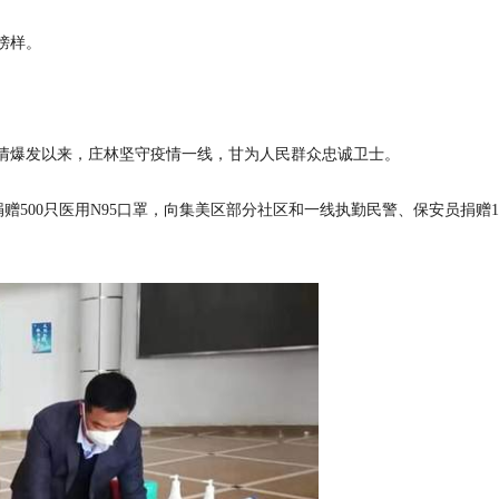
榜样。
疫情爆发以来，庄林坚守疫情一线，甘为人民群众忠诚卫士。
赠500只医用N95口罩，向集美区部分社区和一线执勤民警、保安员捐赠10