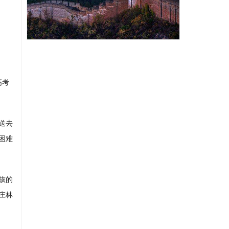
高考
送去
困难
孩的
庄林