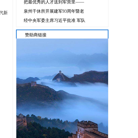
把最优秀的人才送到军营里——
泉州干休所开展建军93周年暨老
代新
经中央军委主席习近平批准 军队
赞助商链接