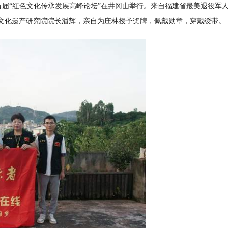
的首届“红色文化传承发展高峰论坛”在井冈山举行。来自福建省最美退役军
质文化遗产研究院院长潘辉，亲自为庄林授予奖牌，佩戴勋章，穿戴绶带。