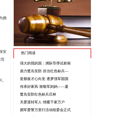
，为拥
保安
热门阅读
示范
强大的我的国：洲际导弹试射南
鼎力鹭岛安防·担当红色标兵—
瓷都俊才心向党·逐梦强军固国
人、
传承好家风·致敬军妈妈——厦
鹭岛安防红色标兵庄林
关爱退转军人·情暖千家万户
拥军爱警万里行活动组委会正式