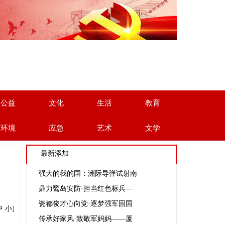
公益
文化
生活
教育
环境
应急
艺术
文学
最新添加
强大的我的国：洲际导弹试射南
鼎力鹭岛安防·担当红色标兵—
瓷都俊才心向党·逐梦强军固国
中
小
]
传承好家风·致敬军妈妈——厦