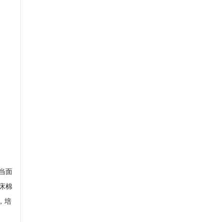
当面
床棉
，培