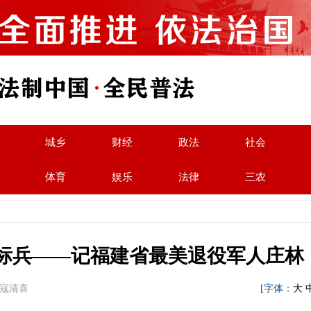
城乡
财经
政法
社会
体育
娱乐
法律
三农
色标兵——记福建省最美退役军人庄林
宁 寇清喜
[字体：
大