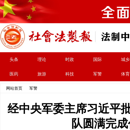
头条
理论
时政
国际
城乡
医药
旅游
科技
军警
体育
网站首页
>>
军警
>> 文章内容
经中央军委主席习近平批
队圆满完成