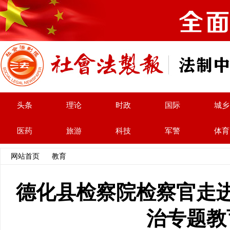
头条
理论
时政
国际
城乡
医药
旅游
科技
军警
体育
网站首页
>>
教育
>> 文章内容
德化县检察院检察官走
治专题教