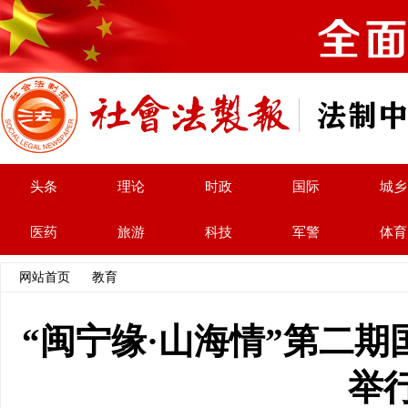
头条
理论
时政
国际
城乡
医药
旅游
科技
军警
体育
网站首页
>>
教育
>> 文章内容
“闽宁缘·山海情”第二
举